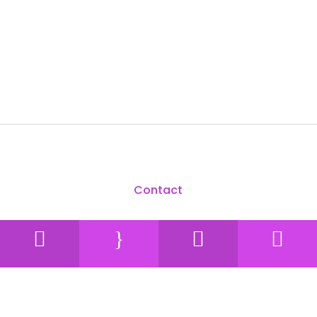
Contact
SPOT PILATES YOGA

}


12 BIS rue François OULIÉ, 31500 TOULOUSE
C'est ici !
vautiercyrille@gmail.com
06 29 95 13 94