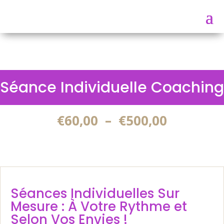
Séance Individuelle Coaching
Plage
€
60,00
–
€
500,00
de
prix :
€60,00
à
€500,00
Séances Individuelles Sur
Mesure : À Votre Rythme et
Selon Vos Envies !